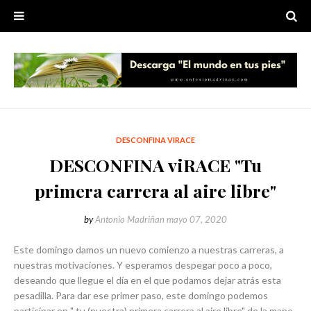
DESCONFINA VIRACE
DESCONFINA viRACE "Tu
primera carrera al aire libre"
by
Antonio Madriñan
mayo 07, 2020
Este domingo damos un nuevo comienzo a nuestras carreras, a
nuestras motivaciones. Y esperamos despegar poco a poco,
deseando que llegue el día en el que podamos dejar atrás esta
pesadilla. Para dar ese primer paso, este domingo podemos
participar en " tu (nuestra) primera carrera al aire libre" de la mano