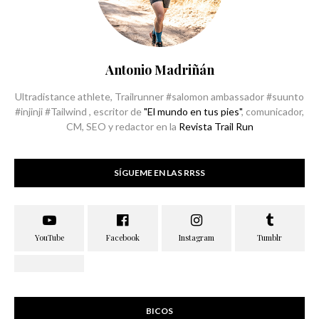
Antonio Madriñán
Ultradistance athlete, Trailrunner #salomon ambassador #suunto
#injinji #Tailwind , escritor de
"El mundo en tus pies"
, comunicador,
CM, SEO y redactor en la
Revista Trail Run
SÍGUEME EN LAS RRSS
BICOS