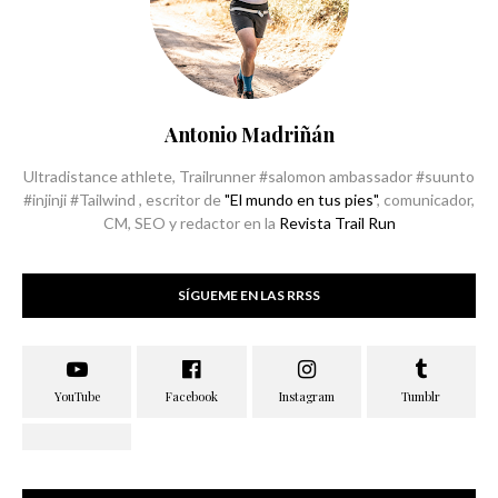
Antonio Madriñán
Ultradistance athlete, Trailrunner #salomon ambassador #suunto
#injinji #Tailwind , escritor de
"El mundo en tus pies"
, comunicador,
CM, SEO y redactor en la
Revista Trail Run
SÍGUEME EN LAS RRSS